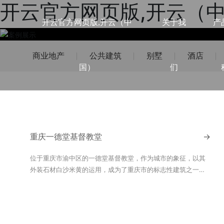
开云官方网页版,开云（
开云官方网页版,开云（中
关于我
产
商业地产
公共建筑
别墅
酒店
国）
们
重庆一德堂基督教堂
→
位于重庆市渝中区的一德堂基督教堂，作为城市的象征，以其
外装石材白沙米黄的运用，成为了重庆市的标志性建筑之一。
一德堂外墙的白沙米黄石材，见证着信仰的力量与执着，它经
历了岁月的洗礼，承载着信徒们的祈愿与敬畏。</br> 白沙米
黄所流露出的古雅与庄重，正是一德堂所需要的象征：每一块
石材都好像一段古老的传说，将信仰与美学完美结合，向人们