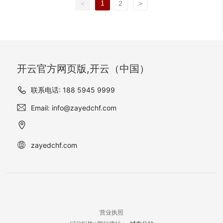
州萧山农商科技大楼的视觉
浮雕到拱门的嵌饰，每一处
1
<
2
>
格，建筑与城市间的深度交
更加舒适和高质量的医疗环
高端、典雅的氛围，更体现
效果和品质感，更体现了对
的细节都经由开云官方网页
互纯净色彩与个性设计的交
境，医院进行了一系列的装
了对细节的关注和对品质的
细节的关注和对品质的追
版,开云（中国） 工程部的工
织，流露出现代艺术建筑的
修和改造工作。其中，内装
追求。白水晶的装饰效果使
求。
艺师们精雕细琢，展现建筑
隽永之光。广场的建筑采用
石材奥斯汀米黄的运用成为
整个会展中心显得更加豪
与石材的完美结合。走近莫
了葡萄牙米黄和银灰洞石作
医院装修的亮点。</br> 奥
华、大气，吸引着众多参会
斯科大清真寺，你可以看到
为主材，独特而又不失奢华
斯汀米黄是一种具有高质感
者和客户的目光。
开云官方网页版,开云（中国）
阳光在美国灰麻石上跳跃，
的设计调性，自然光透过石
和独特韵味的天然石材，被
石材看似粗犷的表面下蕴含
材映射出斑驳的光影，让哈
广泛应用于建筑装饰中。与
联系电话: 188 5945 9999
着柔和的灰褐色调，似乎在
尔西广场在沙特麦地那路上
其他石材相比，奥斯汀米黄
叙说着一个关于信仰与艺术
Email: info@zayedchf.com
熠熠生辉。
的优势突出。首先，它的质
的故事。此时，美国灰麻石
地细腻而坚韧，不易受损，
不仅仅是建筑的一部分，更
能够承受长期的使用和磨
像是一位时光的见证者，守
损；其次，奥斯汀米黄的颜
zayedchf.com
护着这座清真寺的神秘与崇
色柔和而温暖，能够给人带
高。
来温馨和舒适的感觉；此
外，这种石材还具有极高的
耐磨性和抗污性，易于清洁
和维护。因此，内装石材奥
斯汀米黄成为了天津协和医
营业执照