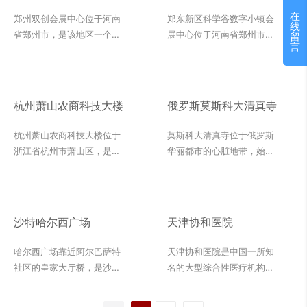
镇会展中心
在
郑州双创会展中心位于河南
郑东新区科学谷数字小镇会
线
省郑州市，是该地区一个集
展中心位于河南省郑州市郑
留
言
会展、商务办公、文化艺术
东新区，是一个集会展、商
等功能于一体的综合性建筑
务、科技展示等功能于一体
项目。会展中心地理位置优
的综合性建筑项目。会展中
越，交通便利，是郑州市重
心地处郑东新区核心地带，
杭州萧山农商科技大楼
俄罗斯莫斯科大清真寺
要的会展场馆之一。设计风
交通便利，附近配套设施齐
格现代简约，注重功能性和
全，是郑州市重要的会展场
杭州萧山农商科技大楼位于
莫斯科大清真寺位于俄罗斯
实用性，为各类会议、展览
馆之一。会展中心的设计风
浙江省杭州市萧山区，是农
华丽都市的心脏地带，始建
和商务活动提供了优质的场
格现代简约，注重功能性和
商银行的重要业务和技术中
于1904年，面积1.9万平方
所。在会展中心的内装设计
实用性，同时兼顾环保和可
心，致力于为区域经济发展
米，由于早期礼拜者主要是
中，采用了白水晶作为主要
持续发展。通过运用白水晶
提供强有力的金融支持。在
鞑靼人，因而又被称为鞑靼
的装饰材料。白水晶是一种
这样的内装材料，郑东新区
内部装修方面，杭州萧山农
寺，现在是莫斯科的四座主
沙特哈尔西广场
天津协和医院
优质的天然石材，质地坚
科学谷数字小镇会展中心在
商科技大楼采用了多种材
要清真寺之一，也是目前欧
硬、色泽明亮，具有高度的
视觉上呈现出高端、典雅的
料，其中莎安娜米黄、罗马
洲最大的清真寺之一。
哈尔西广场靠近阿尔巴萨特
天津协和医院是中国一所知
光泽和透明度，被广泛应用
氛围，让人感受到科技与艺
洞和雅士白是三种主要的装
</br> 在莫斯科大清真寺的
社区的皇家大厅桥，是沙特
名的大型综合性医疗机构，
于室内装修领域。通过运用
术的完美结合。
饰材料。这些高质量的石材
工程中，外墙广泛应用了来
麦地那路上最美丽的新建筑
以其卓越的医疗技术和优质
白水晶这样的内装材料，会
材料的应用，不仅提升了杭
自美国的灰麻石。从外墙的
之一，大气庄严的设计风
的服务享誉全国。为了提供
展中心不仅在视觉上呈现出