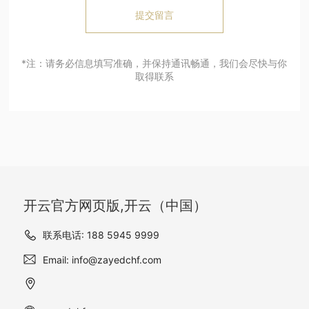
提交留言
*注：请务必信息填写准确，并保持通讯畅通，我们会尽快与你
取得联系
开云官方网页版,开云（中国）
联系电话: 188 5945 9999
Email: info@zayedchf.com