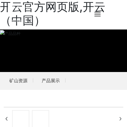
开云官方网页版,开云
（中国）
矿山资源
产品展示