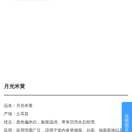
月光米黄
品名：月光米黄
产地：土耳其
在
线
优点：底色偏米白，板面温润、带有贝壳化石纹理。
留
言
应用：应用范围广泛，适用于室内各类墙面、台面、地面装饰以及建