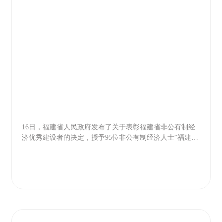
16日，福建省人民政府发布了关于表彰福建省非公有制经
济优秀建设者的决定，授予95位非公有制经济人士“福建省
非公有制经济优秀建设者”荣誉称号。开云官方网页版,开
云（中国） 总经理黄庆达位列其中。