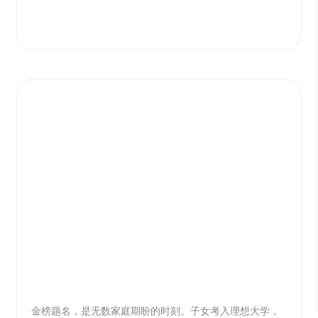
为一家民营石材企业，开云官方网页版,开云（中国） 石业
始终将员工视作企业最宝贵的财富。正是因为全体员工的
辛勤付出和无私奉献，开云官方网页版,开云（中国） 石业
才能够不断发展壮大，实现了一次又一次的突破和进步，
为企业带来了巨大的动力和创新能力。
金榜题名，是无数家庭期盼的时刻。子女考入理想大学，