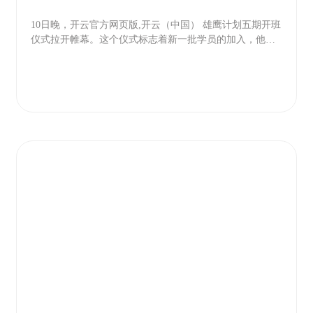
10日晚，开云官方网页版,开云（中国） 雄鹰计划五期开班
仪式拉开帷幕。这个仪式标志着新一批学员的加入，他们
将在接下来的时间里接受系统、专业培训，为自己的未来
奠定坚实的基础。