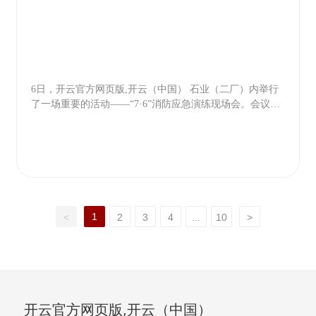
6日，开云官方网页版,开云（中国） 石业（二厂）内举行
了一场重要的活动——“7·6”消防应急演练现场会。会议由
中泰投资有限公司副总经理刘荣富主持。
1
<
2
3
4
...
10
>
开云官方网页版,开云（中国）