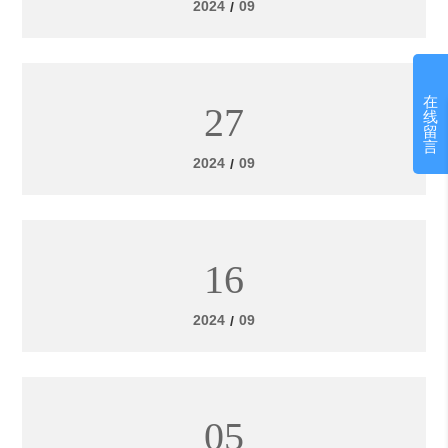
2024
09
/
在
27
线
留
言
2024
09
/
16
2024
09
/
05