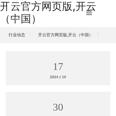
开云官方网页版,开云
（中国）
行业动态
开云官方网页版,开云（中国）
17
2024
10
/
30